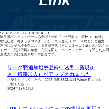
Link
一般社団法人埼玉県バスケットボール協会 U15カテゴリー
関連
サイト
SAITAMA U15 TO THE WORLD
埼玉県バスケットボール協会U15カテゴリー部会は、学校（中体連）・
地域社会（町クラブやスクール）・民間企業（Bユースなど）と協力・
連携しながら埼玉県における育成世代（主に１３〜１５歳）のバスケッ
トボール競技環境の整備・充実を図り、バスケットボールを通した人間
形成のために最善を尽くす部会です。
リーグ戦追加選手登録申込書（新規加
入・移籍加入）がアップされました
上記をクリックしたら、2025 前期SBDL U14 Winter Roundを
ご覧ください
2024年12月16日
U15オフィシャルウェアの情報が更新さ