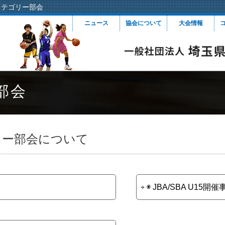
カテゴリー部会
ニュース
協会について
大会情報
部会
リー部会について
◉ JBA/SBA U15開